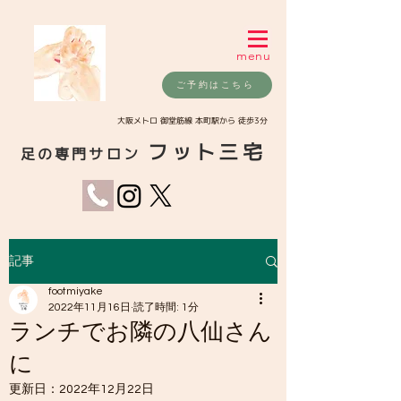
menu
ご予約はこちら
​大阪メトロ 御堂筋線 本町駅から 徒歩3分
フット三宅
足の専門サロン
記事
footmiyake
2022年11月16日
読了時間: 1分
ランチでお隣の八仙さん
に
更新日：
2022年12月22日