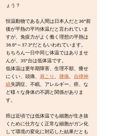
ょう？
恒温動物である人間は日本人だと36°前
後が平熱の平均体温だと言われていま
すが、免疫力がよく働く理想の平熱は
36.8°～37.3°だともいわれています。
もちろん一日中同じ体温ではありませ
んが、35°台は低体温です。
低体温は更年期障害、生理不順、痩せ
にくい、頭痛、
肩こり
、
腰痛
、
自律神
経
失調症、不眠、アレルギー、癌、な
ど様々な身体の不調と関係がありま
す。
​癌は近頃では低体温でも細胞が生き抜
くために仕方なく正常な細胞がガン化
して環境の変化に対応した結果だとも