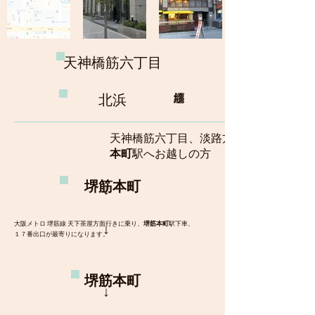
​天神橋筋六丁目
北浜
天神橋筋六丁目、淡路方面から
本町
駅へお越しの方
堺筋本町
​↓
大阪メトロ 堺筋線 天下茶屋方面行きに乗り、
堺筋本町
駅下車、
​↓
１７番出口が最寄りになります。
堺筋本町
​↓