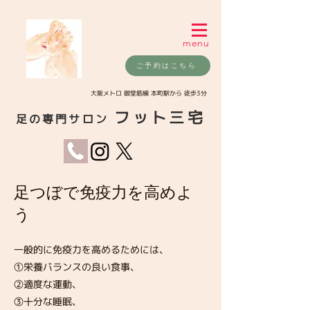
menu
ご予約はこちら
​大阪メトロ 御堂筋線 本町駅から 徒歩3分
フット三宅
足の専門サロン
​足つぼで免疫力を高めよ
う
一般的に免疫力を高めるためには、
①栄養バランスの良い食事、
②適度な運動、
③十分な睡眠、