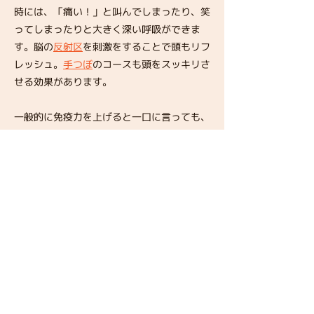
時には、「痛い！」と叫んでしまったり、笑
ってしまったりと大きく深い呼吸ができま
す。脳の
反射区
を刺激をすることで頭もリフ
レッシュ。
手つぼ
のコースも頭をスッキリさ
せる効果があります。
一般的に免疫力を上げると一口に言っても、
一度にこれだけ効率よく叶うのは、
足つぼ台
湾式リフレクソロジー
ならでは。
足の専門サロン
フット三宅
・COURSE・
台湾式リフレクソロジー（
足つぼ
、
手つぼ
）
フットケア（角質ケア、タコ、魚の目
）
巻き爪ケア