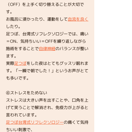
（OFF）を上手く切り替えることが大切で
す。
お風呂に浸かったり、運動をして
血流を良く
したり。
足つぼ、台湾式リフレクソロジーでは、痛い
＝ON、気持ちいい＝OFFを繰り返しながら
施術をすることで
自律神経
のバランスが整い
ます。
実際
足つぼ
をした夜はとてもグッスリ眠れま
す。「一瞬で朝でした！」というお声がとて
も多いです。
④ストレスをためない
ストレスは大きい声を出すことや、口角を上
げて笑うことで解消され、免疫力が上がると
言われています。
足つぼ台湾式リフレクソロジー
の痛くて気持
ちいい刺激で、