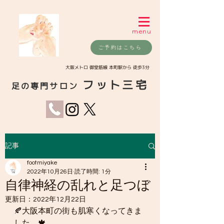
menu
ご予約はこちら
​大阪メトロ 御堂筋線 本町駅から 徒歩3分
フット三宅
足の専門サロン
記事
footmiyake
2022年10月26日
読了時間: 1分
自律神経の乱れと足つぼ
更新日：
2022年12月22日
🍂大阪本町の街も肌寒くなってきま
した。🍁