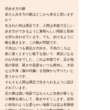
④歩き方の癖
皆さん歩き方の癖はどこから来ると思います
か？
生まれた時は裸足です。人間は本能で正しい
歩き方ができるように素晴らしい関節と筋肉
を持ち合わせています。でも、歩けるように
靴を履きます。この靴が問題です。
子供はいつも裸足が大好き。子供のころは、
家に着くとすぐに靴下を脱いで、裸足になる
のが大好きでした。これは本能です。足が地
面の形状、硬さや温度をいつも察知し、大切
な上半身（脳や内臓）を危険から守りたいと
思うからです。
そもそも人間は裸足で生きられるように設計
されています。
足の裏は固い地面ではちゃんと自身が硬くな
り摩擦を減らして、動きやすくします。反対
に砂浜のような柔らかい地面では足は表面積