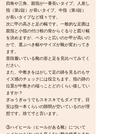
四角や三角、親指が一番長いタイプ、人差し
指（第2趾）が長いタイプ、中指（第3趾）
が長いタイプなど様々です。
次に甲の高さと足の幅です。一般的な足囲は
親指と小指の付け根の骨からぐるりと図り幅
を決めますが、ペタッと広いのか甲が高いの
かで、選ぶべき幅やサイズが靴が変わってき
ます。
普段履いている靴の形と足を見比べてみてく
ださい。
​また、中敷きをはがして足の跡を見るのもサ
イズ感のチェックには役立ちます。指の跡の
位置が中敷きの端っことどのくらい接してい
ますか？
ぎゅうぎゅうでもスキスキでもダメです。目
安は指一本くらいの隙間が空いているのが理
想です。捨て寸と言います。
③ハイヒール（ヒールがある靴）について