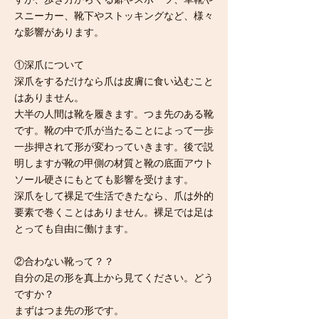
すが、歩き方からくる癖やスポーツ、革靴や
スニーカー、靴下やストッキングなど、様々
な影響があります。
①深爪について
深爪をするだけなら爪は皮膚に食い込むこと
はありません。
大半の人間は靴を履きます。つま先のある靴
です。靴の中で爪が当たることによって一歩
一歩押されて形が変わっていきます。後で説
明しますが靴の甲側の材質と靴の底面アウト
ソール硬さにもとても影響を受けます。
深爪をして裸足で生活できたなら、爪は外的
要素で巻くことはありません。裸足では足は
とっても自由に働けます。
②合わない靴って？？
自分の足の形を真上から見てください。どう
ですか？
まずはつま先の形です。