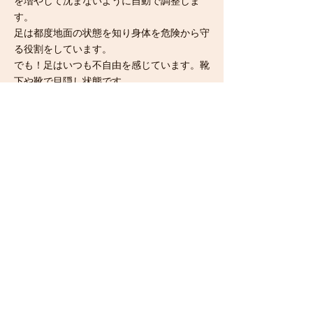
を増やして沈まないように自動で調整しま
す。
足は都度地面の状態を知り身体を危険から守
る役割をしています。
​でも！足はいつも不自由を感じています。靴
下や靴で目隠し状態です。
地面を感じたい！退屈！と足は本来の仕事が
できない状態です。
靴からもらった歩き方の癖が、歩き方の癖に
繋がるのです。
足が疲れるのは、靴が原因の場合が
ある！
小さな頃から履く靴から受ける影響
が大きい！原因
ヒールは悪くない！
爪の切り過ぎ