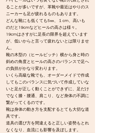
ハイヒールはいつも良くない靴の代表とされ
ることが多いですが、革靴や最近はやりのス
ニーカーも足が疲れるものもあります。
どんな靴にも低くても5㎜、１cm、高いも
のだと19cmなどヒールの高さは様々。
19cmはさすがに足長の限界を超えています
が、低いからと言って疲れないとは限りませ
ん。
靴の木型の（ヒールピッチ）横から身と時の
斜めの角度とヒールの高さのバランスで足へ
の負担がかなり変わります。
いくら高級な靴でも、オーダーメイドで作成
してもこのバランスに気づいて作成していな
いと足が正しく動くことができずに、足だけ
でなく膝・腰通、肩こり、など身体の不調に
繋がってくるのです。
靴は身体の動き方を支配するとても大切な道
具です。
​道具の選び方を間違えると正しい姿勢もとれ
なくなり、血流にも影響を及ぼします。