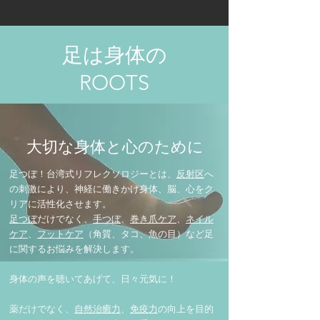
足は身体の
​ROOTS
大切な身体と心のために
足つぼ！台湾式リフレクソロジーとは、
反射区
へ
の刺激により、神経に働きかけ身体、脳、心をク
リアに活性化させます。
足つぼ
だけでなく、
手つぼ
、
巻き爪ケア
、
ネイル
ケア
、
フットケア
（角質、タコ、魚の目）など足
に関するお悩みを解決します。
身体の声を聴いてあげて、日々元気に！
薬だけでなく、
自然治癒力
、
免疫力
の向上を目的