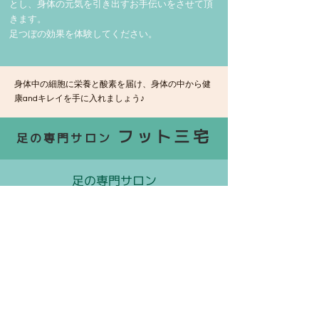
とし、身体の元気を引き出すお手伝いをさせて頂
きます。
足つぼの効果を体験してください。
身体中の細胞に栄養と酸素を届け、身体の中から健
康andキレイを手に入れましょう♪
フット三宅
足の専門サロン
足の専門サロン
フット三宅
・COURSE・
台湾式リフレクソロジー（
足つぼ
、
手つぼ
）
フットケア（角質ケア、タコ、魚の目
）
巻き爪ケア
ネイルケア（ハンド、フット）
​足の専門サロン フット三宅へのアクセス